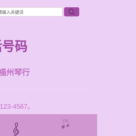
话号码
福州琴行
-4567。