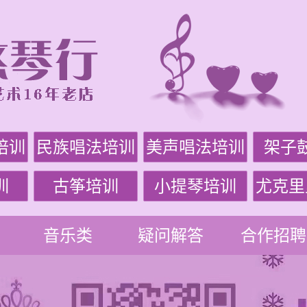
培训
民族唱法培训
美声唱法培训
架子
训
古筝培训
小提琴培训
尤克里
音乐类
疑问解答
合作招聘