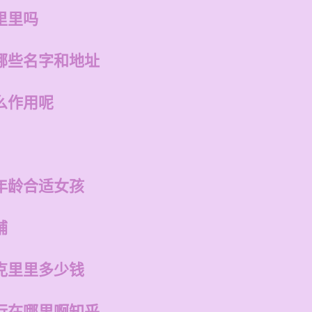
里里吗
哪些名字和地址
么作用呢
年龄合适女孩
铺
克里里多少钱
行在哪里啊知乎