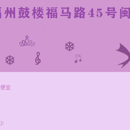
买便宜
少