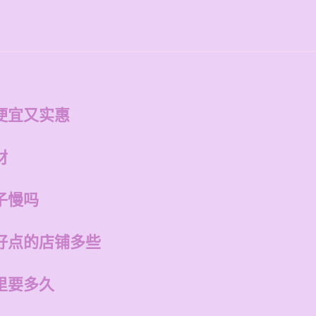
便宜又实惠
材
子慢吗
好点的店铺多些
里要多久